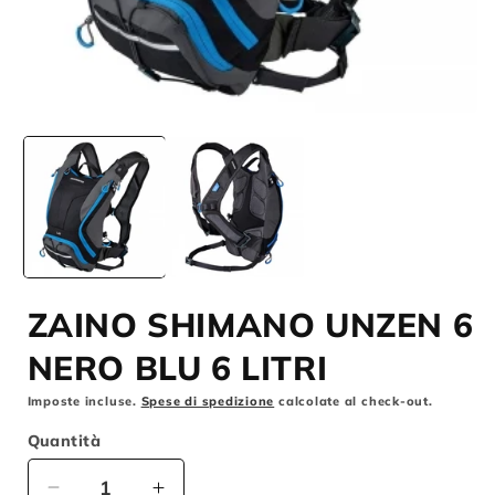
Apri
A
contenuti
c
multimediali
m
1
2
in
i
finestra
f
modale
m
ZAINO SHIMANO UNZEN 6
NERO BLU 6 LITRI
Imposte incluse.
Spese di spedizione
calcolate al check-out.
Quantità