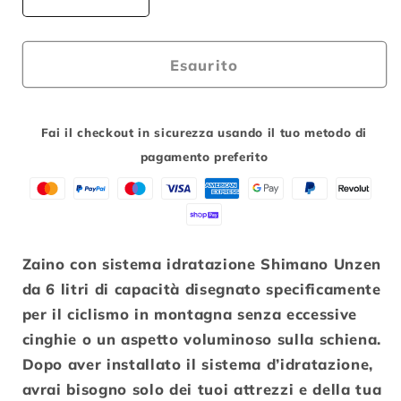
Diminuisci
Aumenta
quantità
quantità
per
per
ZAINO
ZAINO
Esaurito
SHIMANO
SHIMANO
UNZEN
UNZEN
6
6
Fai il checkout in sicurezza usando il tuo metodo di
NERO
NERO
pagamento preferito
BLU
BLU
6
6
LITRI
LITRI
Zaino con sistema idratazione Shimano Unzen
da 6 litri di capacità disegnato specificamente
per il ciclismo in montagna senza eccessive
cinghie o un aspetto voluminoso sulla schiena.
Dopo aver installato il sistema d’idratazione,
avrai bisogno solo dei tuoi attrezzi e della tua