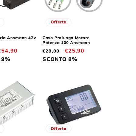
o
g
Offerta
r
a
eria Ansmann 42v
Cavo Prolunga Motore
Potenza 100 Ansmann
f
Prezzo
€54,90
Prezzo
Prezzo
€25,90
€28,00
i
scontato
di
scontato
 9%
SCONTO 8%
c
listino
a
Offerta