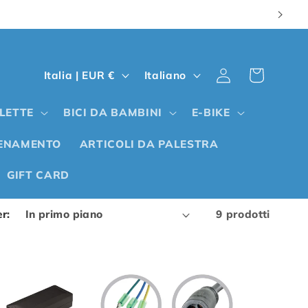
P
L
Carrello
Accedi
Italia | EUR €
Italiano
a
i
e
n
CLETTE
BICI DA BAMBINI
E-BIKE
s
g
LENAMENTO
ARTICOLI DA PALESTRA
e
u
/
a
GIFT CARD
A
r:
9 prodotti
r
e
a
g
e