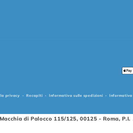
Met
di
pag
lla privacy
Recapiti
Informativa sulle spedizioni
Informativa 
a Macchia di Palocco 115/125, 00125 - Roma, P.