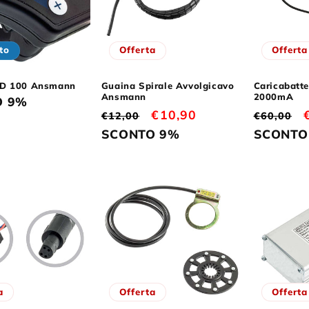
to
Offerta
Offerta
ED 100 Ansmann
Guaina Spirale Avvolgicavo
Caricabatt
Ansmann
2000mA
O 9%
Prezzo
Prezzo
€10,90
Prezzo
€12,00
€60,00
di
scontato
di
SCONTO 9%
SCONTO
listino
listino
a
Offerta
Offerta