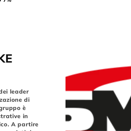
KE
dei leader
zzazione di
l gruppo è
trative in
ico. A partire