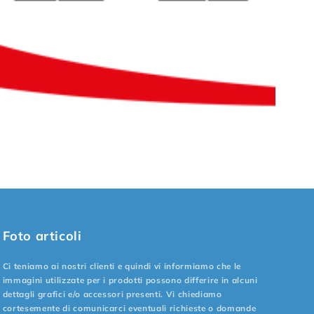
Foto articoli
Ci teniamo ai nostri clienti e quindi vi informiamo che le
immagini utilizzate per i prodotti possono differire in alcuni
dettagli grafici e/o accessori presenti. Vi chiediamo
cortesemente di comunicarci eventuali richieste o domande