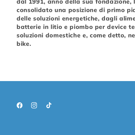
z
dal 1991, anno della sua fondazione, 
consolidato una posizione di primo p
i
delle soluzioni energetiche, dagli alime
batterie in litio e piombo per device te
o
soluzioni domestiche e, come detto, nel
bike.
n
e
:
Facebook
Instagram
TikTok