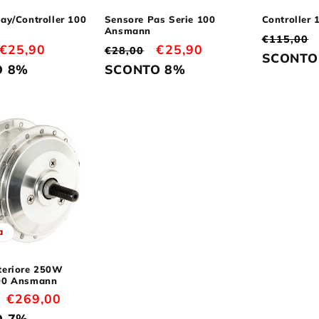
ay/Controller 100
Sensore Pas Serie 100
Controller
Ansmann
Prezzo
€115,00
Prezzo
€25,90
Prezzo
Prezzo
€25,90
€28,00
di
SCONTO
scontato
di
scontato
O 8%
SCONTO 8%
listino
listino
a
teriore 250W
00 Ansmann
Prezzo
€269,00
scontato
O 7%