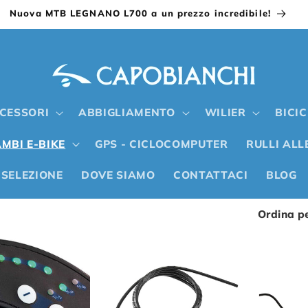
Nuova MTB LEGNANO L700 a un prezzo incredibile!
CESSORI
ABBIGLIAMENTO
WILIER
BICI
MBI E-BIKE
GPS - CICLOCOMPUTER
RULLI AL
 SELEZIONE
DOVE SIAMO
CONTATTACI
BLOG
Ordina pe