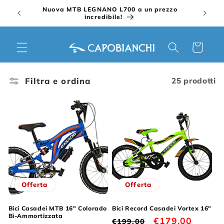
Vai
Nuova MTB LEGNANO L700 a un prezzo
direttamente
incredibile!
ai contenuti
Carrello
Filtra e ordina
25 prodotti
Offerta
Offerta
Bici Casadei MTB 16" Colorado
Bici Record Casadei Vortex 16"
Bi-Ammortizzata
Prezzo
Prezzo
€179,00
€199,00