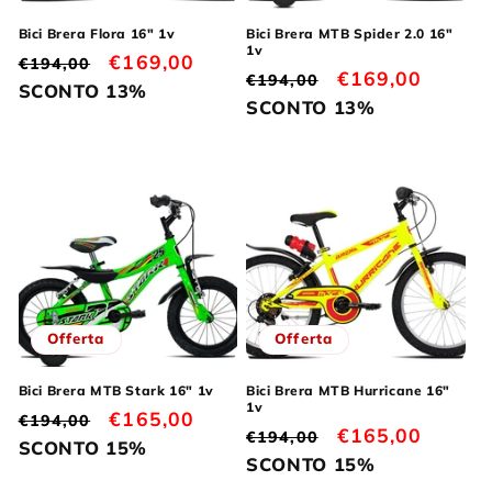
Bici Brera Flora 16" 1v
Bici Brera MTB Spider 2.0 16"
1v
Prezzo
Prezzo
€169,00
€194,00
Prezzo
Prezzo
€169,00
€194,00
di
scontato
SCONTO 13%
di
scontato
SCONTO 13%
listino
listino
Offerta
Offerta
Bici Brera MTB Stark 16" 1v
Bici Brera MTB Hurricane 16"
1v
Prezzo
Prezzo
€165,00
€194,00
Prezzo
Prezzo
€165,00
€194,00
di
scontato
SCONTO 15%
di
scontato
SCONTO 15%
listino
listino