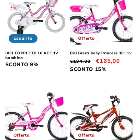
Esaurito
Offerta
BICI COPPI CTB 16 ACC.1V
Bici Brera Kelly Princess 16" 1v
bambina
Prezzo
Prezzo
€165,00
€194,00
SCONTO 9%
di
scontato
SCONTO 15%
listino
Offerta
Offerta