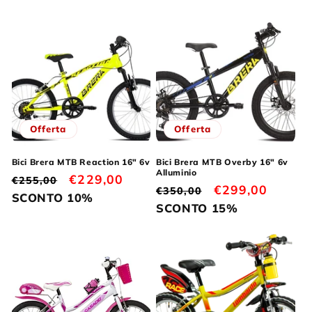
Offerta
Offerta
Bici Brera MTB Reaction 16" 6v
Bici Brera MTB Overby 16" 6v
Alluminio
Prezzo
Prezzo
€229,00
€255,00
Prezzo
Prezzo
€299,00
€350,00
di
scontato
SCONTO 10%
di
scontato
SCONTO 15%
listino
listino