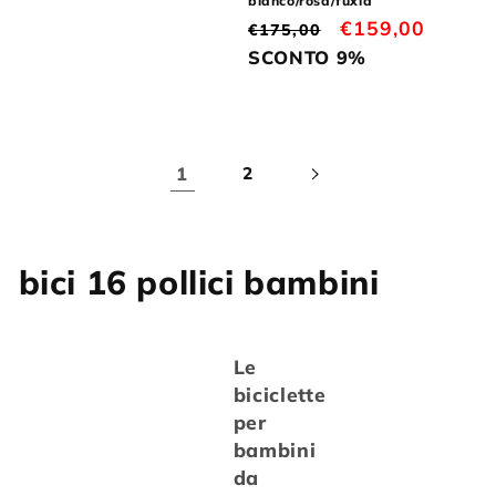
bianco/rosa/fuxia
Prezzo
Prezzo
€159,00
€175,00
di
scontato
SCONTO 9%
listino
1
2
C
bici 16 pollici bambini
o
l
Le
biciclette
l
per
e
bambini
da