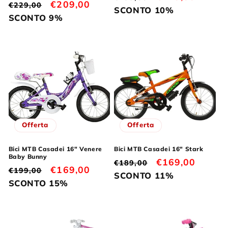
Prezzo
Prezzo
€209,00
€229,00
di
scontato
SCONTO 10%
di
scontato
SCONTO 9%
listino
listino
Offerta
Offerta
Bici MTB Casadei 16" Venere
Bici MTB Casadei 16" Stark
Baby Bunny
Prezzo
Prezzo
€169,00
€189,00
Prezzo
Prezzo
€169,00
€199,00
di
scontato
SCONTO 11%
di
scontato
SCONTO 15%
listino
listino