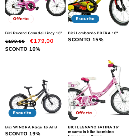
Offerta
Esaurito
Bici Record Casadei Lincy 16"
Bici Lombardo BRERA 16"
SCONTO 15%
Prezzo
Prezzo
€179,00
€199,00
di
scontato
SCONTO 10%
listino
Esaurito
Offerta
Bici WINORA Rage 16 ATB
BICI LEGNANO FATINA 16"
mountain bike bambina
SCONTO 19%