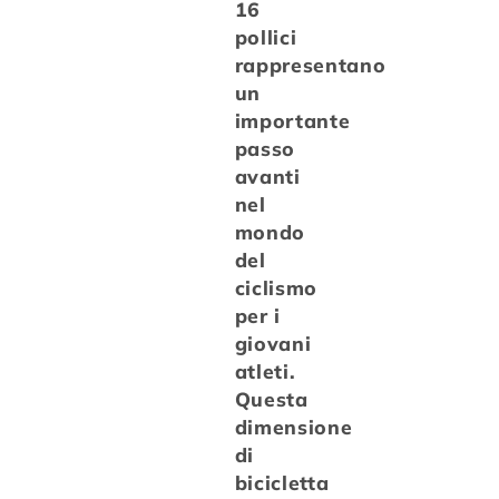
z
16
i
pollici
rappresentano
o
un
importante
n
passo
e
avanti
nel
:
mondo
del
ciclismo
per i
giovani
atleti.
Questa
dimensione
di
bicicletta