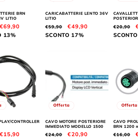
TTERIE BRN
CARICABATTERIE LENTO 36V
CAVALLETT
V LITIO
LITIO
POSTERIOR
Prezzo
€69,90
Prezzo
Prezzo
€49,90
Prezzo
€59,90
€20,90
scontato
di
scontato
di
O 13%
SCONTO 17%
SCONTO
listino
listino
a
Offerta
Offerta
PLAY/CONTROLLER
CAVO MOTORE POSTERIORE
CAVO PRO
IMMEDIATO MODELLO 1500
BRN 1200 
Prezzo
€15,90
Prezzo
Prezzo
€20,90
Prezzo
€24,00
€16,00