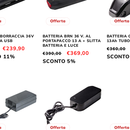
a
Offerta
Offerta
 BORRACCIA 36V
BATTERIA BRN 36 V. AL
BATTERIA 
A USB
PORTAPACCO 13 A + SLITTA
13Ah TUBO
BATTERIA E LUCE
Prezzo
€239,90
Prezzo
€360,00
Prezzo
Prezzo
€369,00
€390,00
scontato
di
O 11%
SCONTO
di
scontato
SCONTO 5%
listino
listino
a
Offerta
Offerta