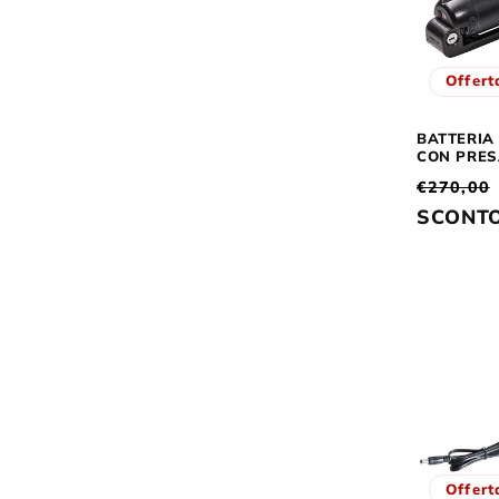
Offert
BATTERIA
CON PRES
Prezzo
€270,00
di
SCONT
listino
Offert