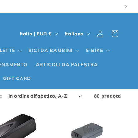
P
L
Carrello
Accedi
Italia | EUR €
Italiano
a
i
e
n
CLETTE
BICI DA BAMBINI
E-BIKE
s
g
LENAMENTO
ARTICOLI DA PALESTRA
e
u
/
a
GIFT CARD
A
:
80 prodotti
r
e
a
g
e