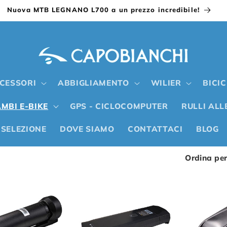
Nuova MTB LEGNANO L700 a un prezzo incredibile!
CESSORI
ABBIGLIAMENTO
WILIER
BICI
MBI E-BIKE
GPS - CICLOCOMPUTER
RULLI AL
 SELEZIONE
DOVE SIAMO
CONTATTACI
BLOG
Ordina per