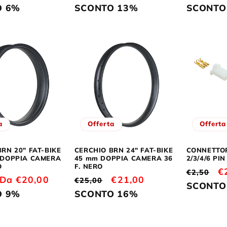
scontato
di
scontato
di
O 6%
SCONTO 13%
SCONTO
listino
listino
a
Offerta
Offerta
RN 20" FAT-BIKE
CERCHIO BRN 24" FAT-BIKE
CONNETTO
 DOPPIA CAMERA
45 mm DOPPIA CAMERA 36
2/3/4/6 PI
O
F. NERO
Prezzo
P
€
€2,50
Prezzo
Da €20,00
Prezzo
Prezzo
€21,00
€25,00
di
s
SCONTO
scontato
di
scontato
O 9%
SCONTO 16%
listino
listino