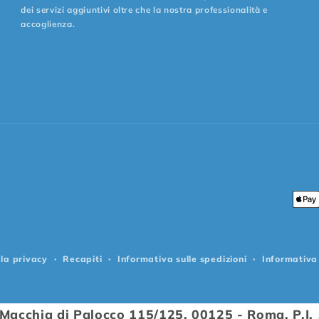
dei servizi aggiuntivi oltre che la nostra professionalità e
accoglienza.
Met
di
pag
lla privacy
Recapiti
Informativa sulle spedizioni
Informativa 
a Macchia di Palocco 115/125, 00125 - Roma, P.