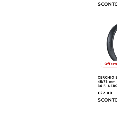
di
SCONT
listino
Offert
CERCHIO B
45/75 mm
36 F. NER
Prezzo
€22,00
di
SCONT
listino