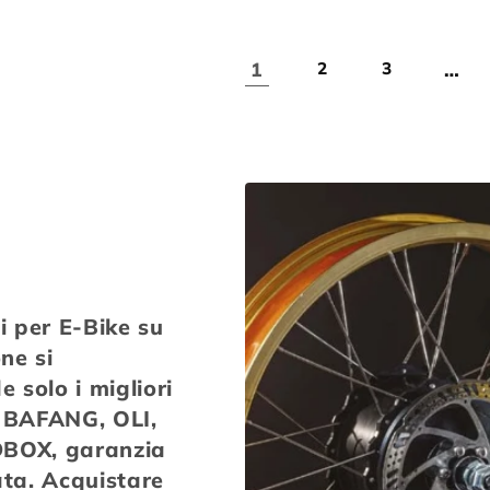
1
…
2
3
i per E-Bike su
ne si
e solo i migliori
 BAFANG, OLI,
BOX, garanzia
ata. Acquistare