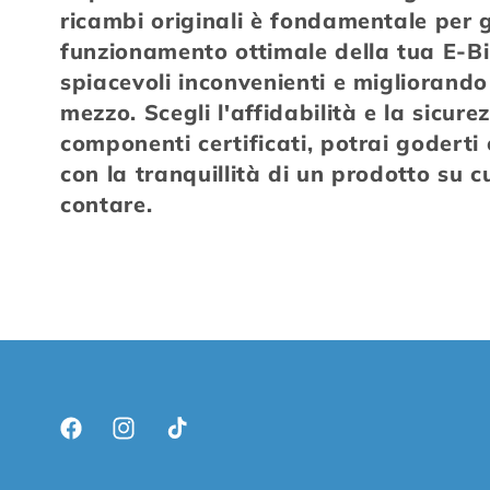
ricambi originali è fondamentale per 
z
funzionamento ottimale della tua E-Bi
spiacevoli inconvenienti e migliorando 
i
mezzo. Scegli l'affidabilità e la sicurez
componenti certificati, potrai goderti
o
con la tranquillità di un prodotto su 
contare.
n
e
:
Facebook
Instagram
TikTok