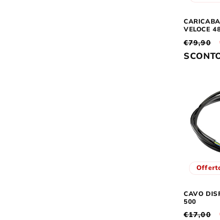
CARICABA
VELOCE 48
Prezzo
€79,90
di
SCONT
listino
Offert
CAVO DIS
500
Prezzo
€17,00