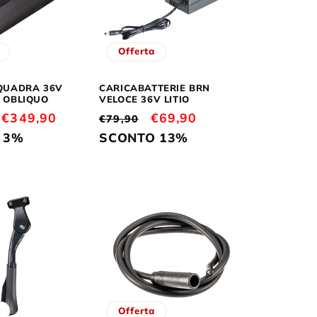
o
g
Offerta
r
a
QUADRA 36V
CARICABATTERIE BRN
 OBLIQUO
VELOCE 36V LITIO
f
Prezzo
€349,90
Prezzo
Prezzo
€69,90
€79,90
i
scontato
di
scontato
 3%
SCONTO 13%
c
listino
a
Offerta