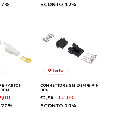
scontato
di
scontato
 7%
SCONTO 12%
listino
Offerta
RE FASTON
CONNETTORE SM 2/3/4/5 PIN
N BRN
BRN
rezzo
2,00
Prezzo
Prezzo
€2,00
€2,50
contato
di
scontato
 20%
SCONTO 20%
listino