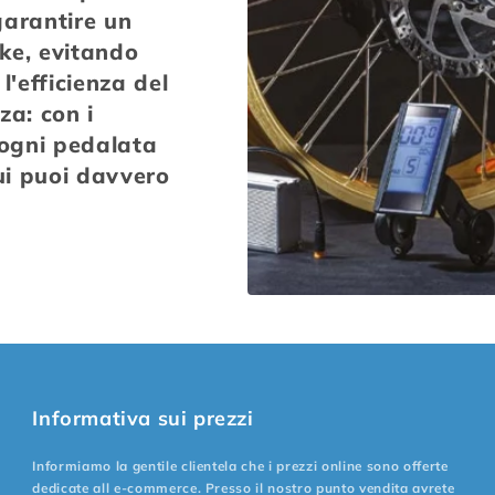
garantire un
ke, evitando
l'efficienza del
za: con i
 ogni pedalata
cui puoi davvero
Informativa sui prezzi
Informiamo la gentile clientela che i prezzi online sono offerte
dedicate all e-commerce. Presso il nostro punto vendita avrete