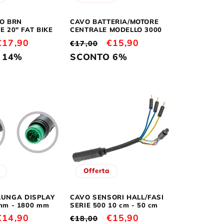
O BRN
CAVO BATTERIA/MOTORE
E 20" FAT BIKE
CENTRALE MODELLO 3000
Prezzo
€17,90
Prezzo
Prezzo
€15,90
€17,00
scontato
di
scontato
 14%
SCONTO 6%
listino
Offerta
LUNGA DISPLAY
CAVO SENSORI HALL/FASI
mm - 1800 mm
SERIE 500 10 cm - 50 cm
Prezzo
€14,90
Prezzo
Prezzo
€15,90
€18,00