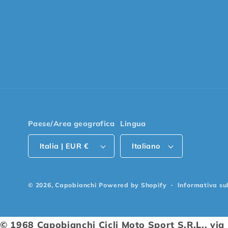
Paese/Area geografica
Lingua
Italia | EUR €
Italiano
© 2026,
Capobianchi
Powered by Shopify
Informativa su
© 1968 Capobianchi Cicli Moto Sport S.R.L., vi