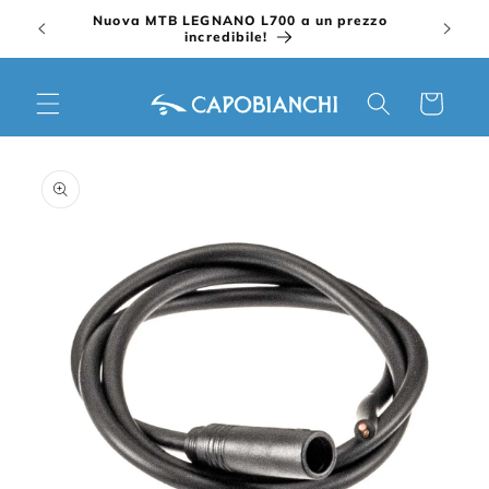
Vai
Nuova MTB LEGNANO L700 a un prezzo
direttamente
incredibile!
ai contenuti
Carrello
Passa alle
informazioni
sul prodotto