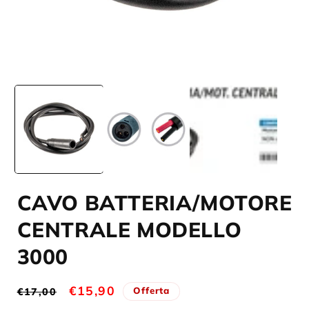
Apri
A
contenuti
c
multimediali
m
1
2
in
i
finestra
f
modale
m
CAVO BATTERIA/MOTORE
CENTRALE MODELLO
3000
Prezzo
Prezzo
€15,90
Offerta
€17,00
di
scontato