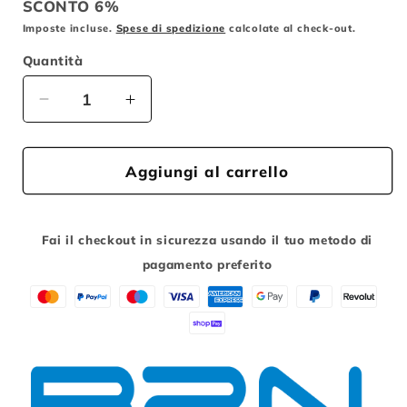
SCONTO 6%
listino
Imposte incluse.
Spese di spedizione
calcolate al check-out.
Quantità
Diminuisci
Aumenta
quantità
quantità
per
per
CAVO
CAVO
Aggiungi al carrello
BATTERIA/MOTORE
BATTERIA/MOTORE
CENTRALE
CENTRALE
MODELLO
MODELLO
Fai il checkout in sicurezza usando il tuo metodo di
3000
3000
pagamento preferito