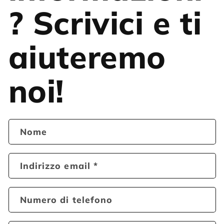
? Scrivici e ti
aiuteremo
noi!
Nome
Indirizzo email
*
Numero di telefono