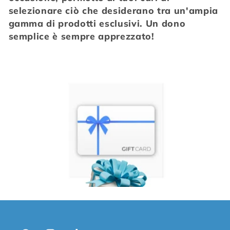
l
selezionare ciò che desiderano tra un'ampia
e
gamma di prodotti esclusivi. Un dono
semplice è sempre apprezzato!
z
i
o
n
e
: