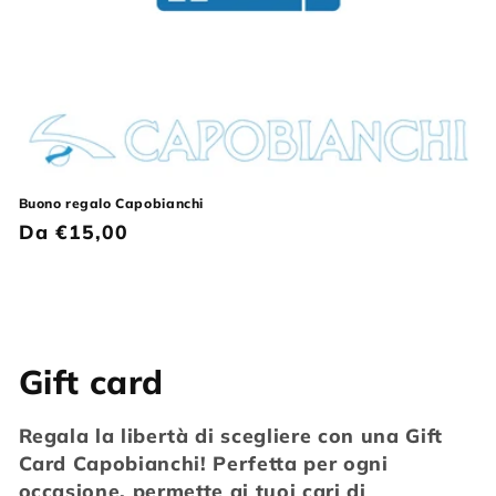
Buono regalo Capobianchi
Prezzo
Da €15,00
di
listino
C
Gift card
o
Regala la libertà di scegliere con una Gift
l
Card Capobianchi! Perfetta per ogni
occasione, permette ai tuoi cari di