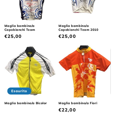
Maglia bambino/a
Maglia bambino/a
Capobianchi Team
Capobianchi Team 2010
Prezzo
€25,00
Prezzo
€25,00
di
di
listino
listino
Esaurito
Maglia bambino/a Bicolor
Maglia bambino/a Fiori
Prezzo
€22,00
di