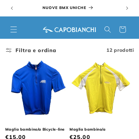
Vai
zzo
NUOVI 
direttamente
NUOVE BMX UNICHE
ai contenuti
Carrello
Filtra e ordina
12 prodotti
Maglia bambino/a Bicycle-line
Maglia bambino/a
Prezzo
€15,00
Prezzo
€25,00