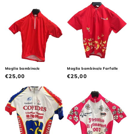
listino
Maglia bambino/a
Maglia bambino/a Farfalle
Prezzo
€25,00
Prezzo
€25,00
di
di
listino
listino