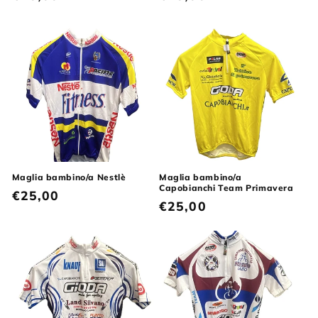
di
di
listino
listino
Maglia bambino/a Nestlè
Maglia bambino/a
Capobianchi Team Primavera
Prezzo
€25,00
Prezzo
€25,00
di
di
listino
listino