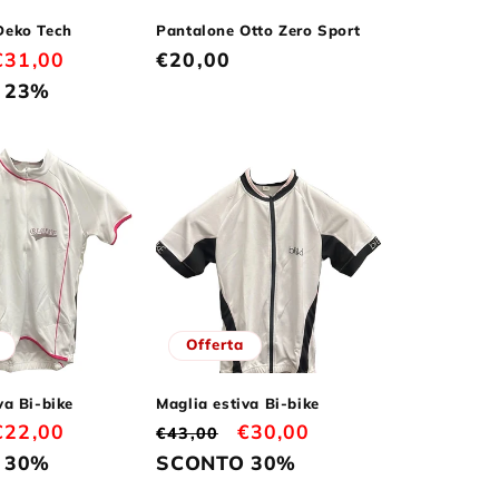
Deko Tech
Pantalone Otto Zero Sport
Prezzo
€31,00
Prezzo
€20,00
scontato
di
 23%
listino
Offerta
va Bi-bike
Maglia estiva Bi-bike
Prezzo
€22,00
Prezzo
Prezzo
€30,00
€43,00
scontato
di
scontato
 30%
SCONTO 30%
listino