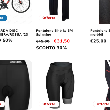
to
Offerta
ARDA DISC
Pantalone Bi-bike 3/4
Pantalone B
NERA/ROSSA '23
Spinning
morbidi
O 50%
Prezzo
Prezzo
€31,50
Prezzo
€25,00
€45,00
di
scontato
di
SCONTO 30%
listino
listino
a
Offerta
Offerta