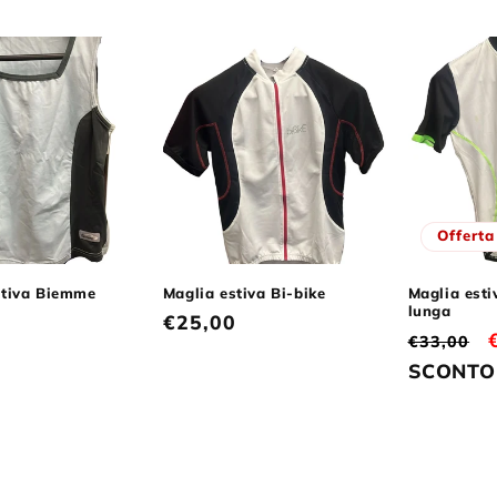
listino
Offerta
stiva Biemme
Maglia estiva Bi-bike
Maglia esti
lunga
Prezzo
€25,00
Prezzo
€33,00
di
di
SCONTO
listino
listino