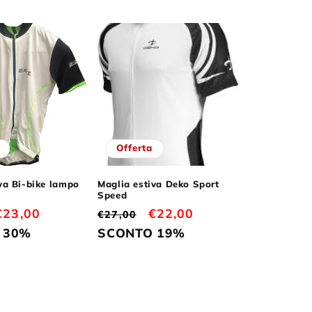
Offerta
va Bi-bike lampo
Maglia estiva Deko Sport
Speed
Prezzo
€23,00
Prezzo
Prezzo
€22,00
€27,00
scontato
di
scontato
 30%
SCONTO 19%
listino