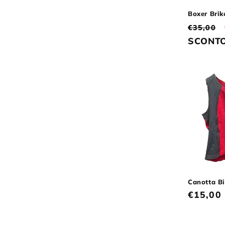
Boxer Brik
Prezzo
€35,00
di
SCONT
listino
Canotta B
Prezzo
€15,00
di
listino