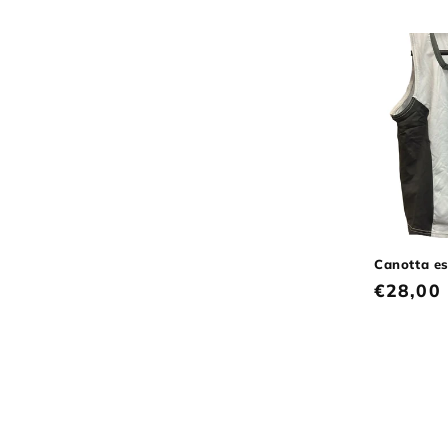
Canotta e
Prezzo
€28,00
di
listino