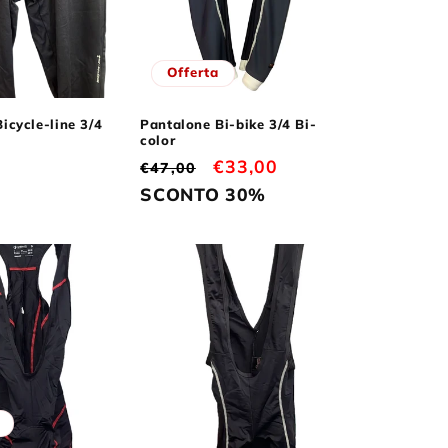
o
g
Offerta
r
a
icycle-line 3/4
Pantalone Bi-bike 3/4 Bi-
color
f
Prezzo
Prezzo
€33,00
€47,00
i
di
scontato
SCONTO 30%
c
listino
a