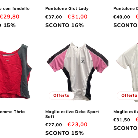
o con fondello
Pantalone Gist Lady
Pantalone 
Prezzo
€29,80
Prezzo
Prezzo
€31,00
Prezzo
€37,00
€40,00
scontato
di
scontato
di
O 15%
SCONTO 16%
SCONTO
listino
listino
Offerta
Offerta
iemme Thria
Maglia estiva Deko Sport
Maglia esti
Soft
Prezzo
€31,50
Prezzo
Prezzo
€23,00
€27,00
di
SCONTO
di
scontato
SCONTO 15%
listino