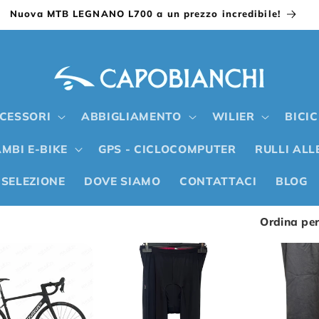
Nuova MTB LEGNANO L700 a un prezzo incredibile!
CESSORI
ABBIGLIAMENTO
WILIER
BICI
MBI E-BIKE
GPS - CICLOCOMPUTER
RULLI AL
 SELEZIONE
DOVE SIAMO
CONTATTACI
BLOG
Ordina per