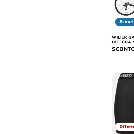
Esauri
WILIER G
ULTEGRA 
SCONT
Offert