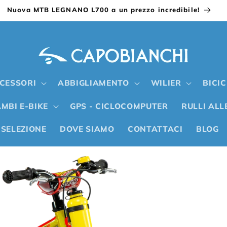
Nuova MTB LEGNANO L700 a un prezzo incredibile!
CESSORI
ABBIGLIAMENTO
WILIER
BICI
MBI E-BIKE
GPS - CICLOCOMPUTER
RULLI AL
 SELEZIONE
DOVE SIAMO
CONTATTACI
BLOG