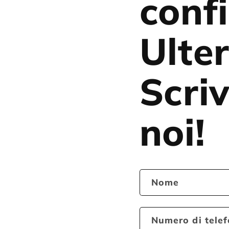
conf
Ulter
Scriv
noi!
Nome
Numero di tele