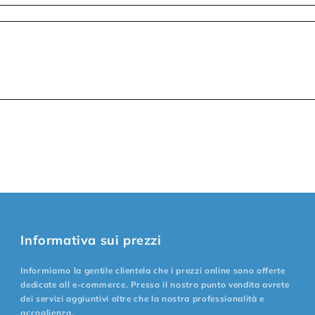
Informativa sui prezzi
Informiamo la gentile clientela che i prezzi online sono offerte
dedicate all e-commerce. Presso il nostro punto vendita avrete
dei servizi aggiuntivi oltre che la nostra professionalità e
accoglienza.