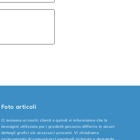
Foto articoli
Ci teniamo ai nostri clienti e quindi vi informiamo che le
immagini utilizzate per i prodotti possono differire in alcuni
dettagli grafici e/o accessori presenti. Vi chiediamo
cortesemente di comunicarci eventuali richieste o domande