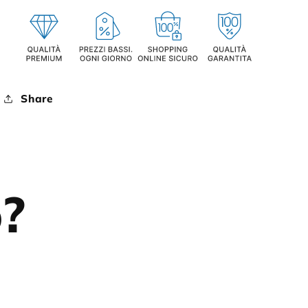
Share
o?