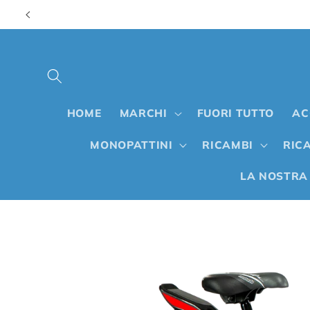
Vai
direttamente
ai contenuti
HOME
MARCHI
FUORI TUTTO
AC
MONOPATTINI
RICAMBI
RICA
LA NOSTRA
Passa alle
informazioni
sul prodotto