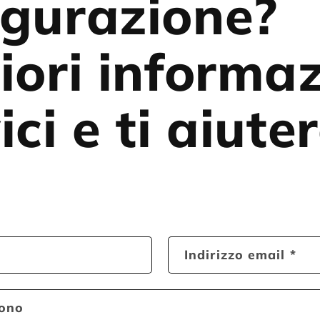
igurazione?
iori informaz
ici e ti aiut
Indirizzo email
*
fono