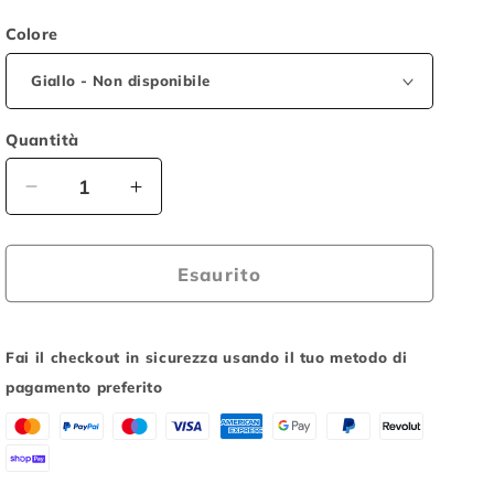
o
Colore
g
r
a
Quantità
f
i
Diminuisci
Aumenta
quantità
quantità
c
per
per
a
Bici
Bici
Esaurito
Lombardo
Lombardo
BRERA
BRERA
16&quot;
16&quot;
Fai il checkout in sicurezza usando il tuo metodo di
pagamento preferito