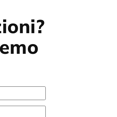
ioni?
eremo