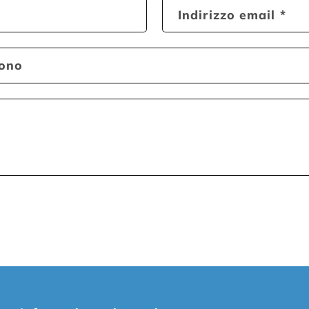
Indirizzo email
*
fono