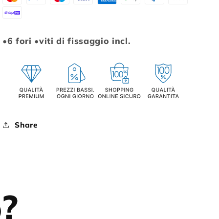
CNC
CNC
COLORE
COLORE
ARGENTO/ROSSO
ARGENTO/ROSSO
•6 fori •viti di fissaggio incl.
Share
o?