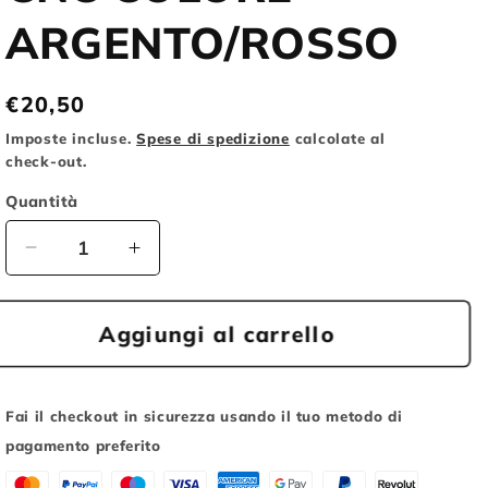
o
ARGENTO/ROSSO
g
r
Prezzo
€20,50
a
di
Imposte incluse.
Spese di spedizione
calcolate al
f
listino
check-out.
i
Quantità
c
Diminuisci
Aumenta
a
quantità
quantità
per
per
XLC
XLC
Aggiungi al carrello
DISCO
DISCO
FRENO
FRENO
BR-
BR-
Fai il checkout in sicurezza usando il tuo metodo di
X58
X58
pagamento preferito
Ø
Ø
160MM
160MM