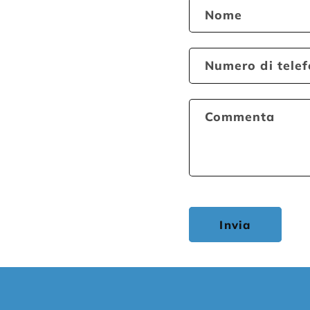
Nome
Numero di tele
Commenta
Invia