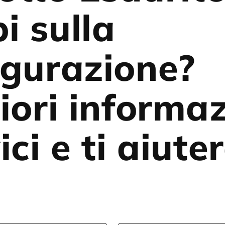
i sulla
igurazione?
iori informaz
ici e ti aiut