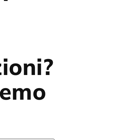
ioni?
eremo