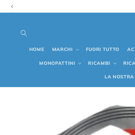
Vai
direttamente
ai contenuti
HOME
MARCHI
FUORI TUTTO
AC
MONOPATTINI
RICAMBI
RICA
LA NOSTRA
Passa alle
informazioni
sul prodotto