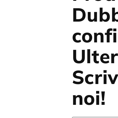
Dubb
conf
Ulter
Scriv
noi!