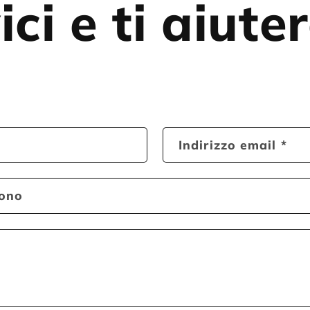
ici e ti aiut
Indirizzo email
*
fono