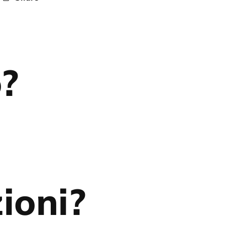
o?
ioni?