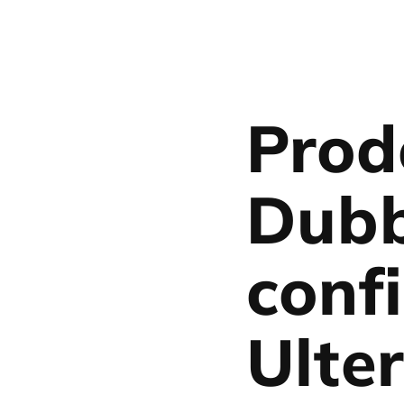
Prod
Dubb
conf
Ulter