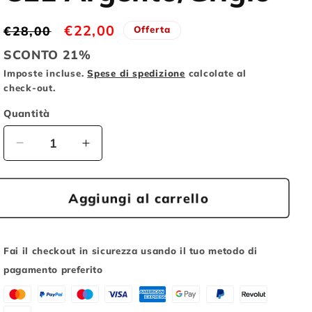
o
Prezzo
Prezzo
€22,00
€28,00
Offerta
g
di
scontato
SCONTO 21%
r
listino
Imposte incluse.
Spese di spedizione
calcolate al
a
check-out.
f
Quantità
i
c
Diminuisci
Aumenta
quantità
quantità
a
per
per
XLC
XLC
Aggiungi al carrello
Coppia
Coppia
Pedali
Pedali
City
City
Fai il checkout in sicurezza usando il tuo metodo di
Comfort
Comfort
pagamento preferito
PD-
PD-
C21
C21
Argento/Grigio
Argento/Grigio