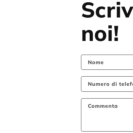
Scriv
noi!
Nome
Numero di tele
Commenta