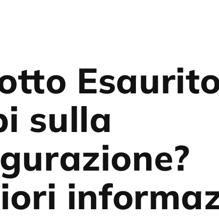
otto Esaurit
i sulla
igurazione?
iori informaz