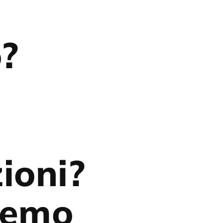
o?
ioni?
eremo