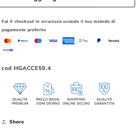
FORCELLINO
FORCELLINO
CAMBIO
CAMBIO
ZERO7
ZERO7
Fai il checkout in sicurezza usando il tuo metodo di
2014,
2014,
pagamento preferito
CENTO1,
CENTO1,
IMPERIALE,
IMPERIALE,
GT,
GT,
GTR
GTR
cod
HGACCE59.4
Share