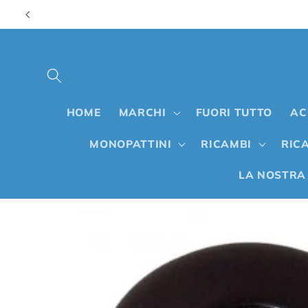
Vai
direttamente
ai contenuti
HOME
MARCHI
FUORI TUTTO
AC
MONOPATTINI
RICAMBI
RICA
LA NOSTRA
Passa alle
informazioni
sul prodotto