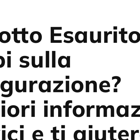
otto Esaurit
i sulla
igurazione?
iori informaz
ici e ti aiut