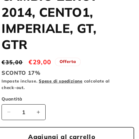
o
2014, CENTO1,
g
IMPERIALE, GT,
r
a
GTR
f
i
Prezzo
Prezzo
€29,00
€35,00
Offerta
c
di
scontato
SCONTO 17%
a
listino
Imposte incluse.
Spese di spedizione
calcolate al
check-out.
Quantità
Diminuisci
Aumenta
quantità
quantità
per
per
WILIER
WILIER
Aggiungi al carrello