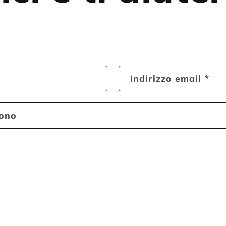
Indirizzo email
*
fono