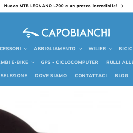
Nuova MTB LEGNANO L700 a un prezzo incredibile!
CESSORI
ABBIGLIAMENTO
WILIER
BICI
MBI E-BIKE
GPS - CICLOCOMPUTER
RULLI AL
 SELEZIONE
DOVE SIAMO
CONTATTACI
BLOG