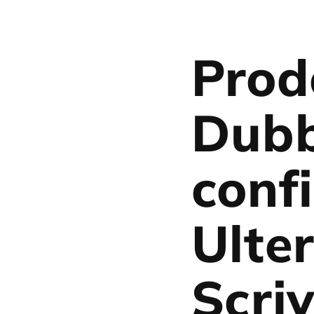
Prod
Dubb
conf
Ulter
Scriv