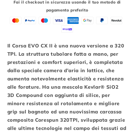
Fai il checkout in sicurezza usando il tuo metodo di
21-
21-
pagamento preferito
28
28
COLORE
COLORE
NERO
NERO
Il Corsa EVO CX II è una nuova versione a 320
TPI. La struttura tubolare fatta a mano, per
prestazioni e comfort superiori, è completata
dalla speciale camera d’aria in lattice, che
aumenta notevolmente elasticità e resistenza
alle forature. Ha una mescola Kevlar® SiO2
3D Compound con aggiunta di silice, per
minore resistenza al rotolamento e migliore
grip sul bagnato ed una nuovissima carcassa
composita Corespun 320TPI, sviluppata grazie
alle ultime tecnologie nel campo dei tessuti ad