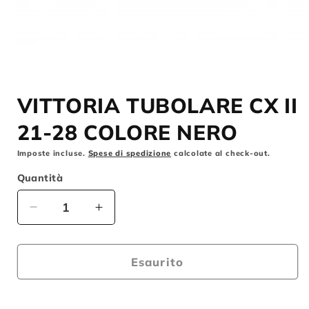
Apri
contenuti
VITTORIA TUBOLARE CX II
multimediali
1
in
21-28 COLORE NERO
finestra
modale
Imposte incluse.
Spese di spedizione
calcolate al check-out.
Quantità
Diminuisci
Aumenta
quantità
quantità
per
per
VITTORIA
VITTORIA
Esaurito
TUBOLARE
TUBOLARE
CX
CX
II
II