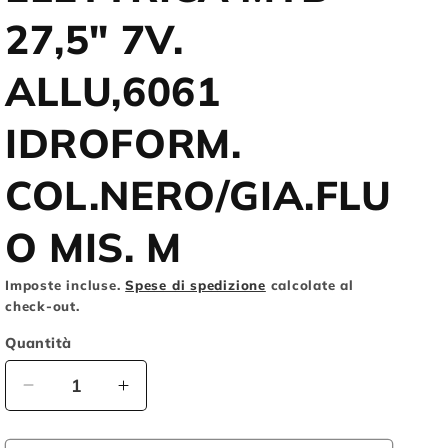
o
27,5" 7V.
g
ALLU,6061
r
a
IDROFORM.
f
i
COL.NERO/GIA.FLU
c
O MIS. M
a
Imposte incluse.
Spese di spedizione
calcolate al
check-out.
Quantità
Diminuisci
Aumenta
quantità
quantità
per
per