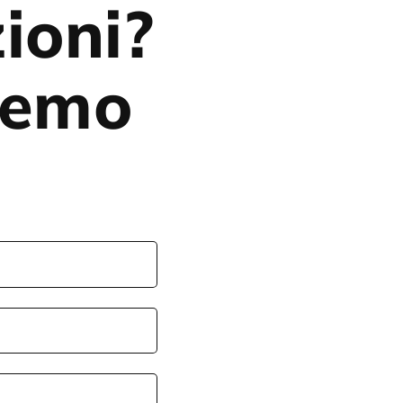
ioni?
eremo