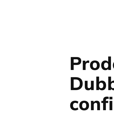
Prod
Dubb
conf