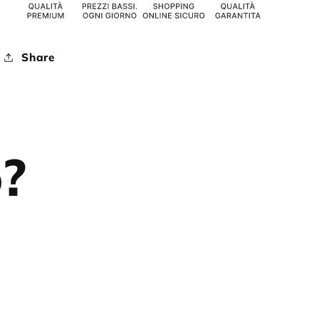
Share
o?