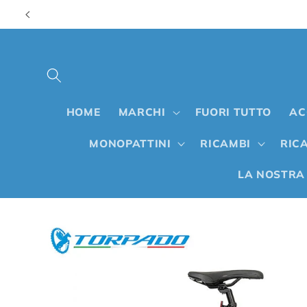
Vai
direttamente
ai contenuti
HOME
MARCHI
FUORI TUTTO
AC
MONOPATTINI
RICAMBI
RICA
LA NOSTRA
Passa alle
informazioni
sul prodotto