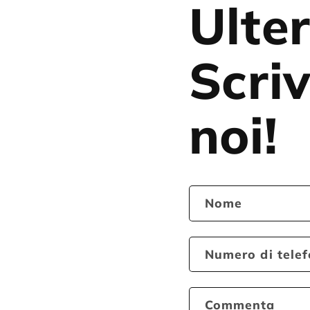
Ulter
Scriv
noi!
Nome
Numero di tele
Commenta