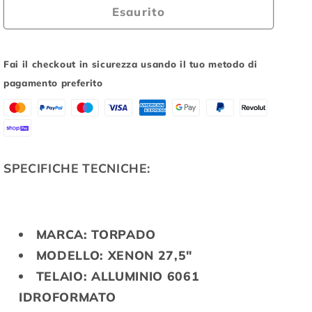
E-
E-
Esaurito
BIKE
BIKE
TORPADO
TORPADO
&quot;XENON&quot;
&quot;XENON&quot;
Fai il checkout in sicurezza usando il tuo metodo di
BICI
BICI
pagamento preferito
ELETTRICA
ELETTRICA
MTB
MTB
27,5&quot;
27,5&quot;
7V.
7V.
ALLU,6061
ALLU,6061
SPECIFICHE TECNICHE:
IDROFORM.
IDROFORM.
COL.NERO/GIA.FLUO
COL.NERO/GIA.FLUO
MIS.
MIS.
M
M
MARCA: TORPADO
MODELLO: XENON 27,5"
TELAIO: ALLUMINIO 6061
IDROFORMATO