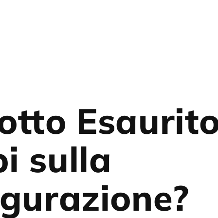
otto Esaurit
i sulla
igurazione?