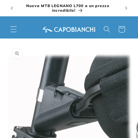
Vai
Nuova MTB LEGNANO L700 a un prezzo
direttamente
incredibile!
ai contenuti
Carrello
Passa alle
informazioni
sul prodotto