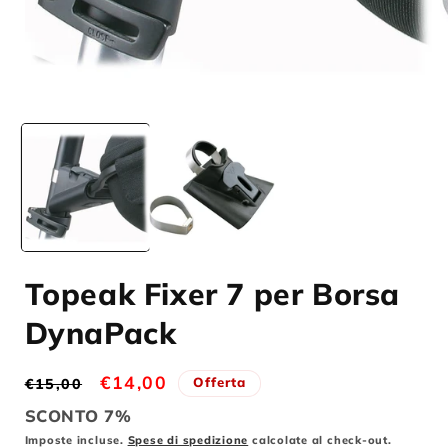
Apri
A
contenuti
c
multimediali
m
1
2
in
i
finestra
f
modale
m
Topeak Fixer 7 per Borsa
DynaPack
Prezzo
Prezzo
€14,00
Offerta
€15,00
di
scontato
SCONTO 7%
listino
Imposte incluse.
Spese di spedizione
calcolate al check-out.