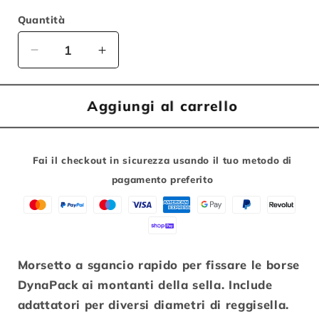
Quantità
Diminuisci
Aumenta
quantità
quantità
per
per
Aggiungi al carrello
Topeak
Topeak
Fixer
Fixer
7
7
per
per
Fai il checkout in sicurezza usando il tuo metodo di
Borsa
Borsa
pagamento preferito
DynaPack
DynaPack
Morsetto a sgancio rapido per fissare le borse
DynaPack ai montanti della sella. Include
adattatori per diversi diametri di reggisella.