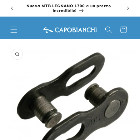
Vai
Nuova MTB LEGNANO L700 a un prezzo
direttamente
incredibile!
ai contenuti
Carrello
Passa alle
informazioni
sul prodotto