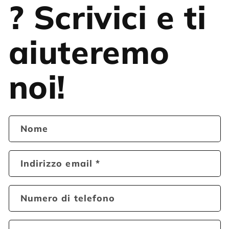
? Scrivici e ti
aiuteremo
noi!
Nome
Indirizzo email
*
Numero di telefono