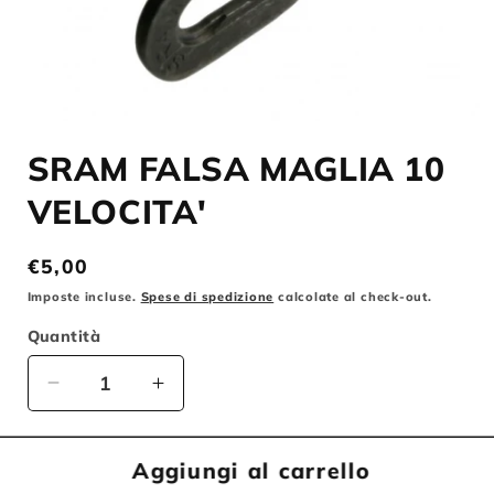
Apri
contenuti
SRAM FALSA MAGLIA 10
multimediali
1
in
VELOCITA'
finestra
modale
Prezzo
€5,00
di
Imposte incluse.
Spese di spedizione
calcolate al check-out.
listino
Quantità
Diminuisci
Aumenta
quantità
quantità
per
per
SRAM
SRAM
Aggiungi al carrello