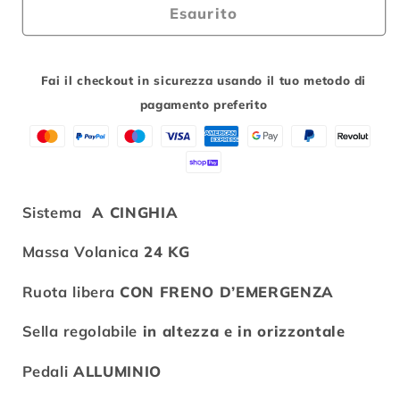
spinning
spinning
Esaurito
bike
bike
Faram
Faram
710B
710B
Fai il checkout in sicurezza usando il tuo metodo di
cyclette
cyclette
pagamento preferito
ciclocamera
ciclocamera
bici
bici
da
da
camera
camera
Sistema
A CINGHIA
Massa Volanica
24 KG
Ruota libera
CON FRENO D’EMERGENZA
Sella regolabile
in altezza e in orizzontale
Pedali
ALLUMINIO