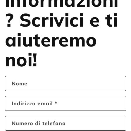
? Scrivici e ti
aiuteremo
noi!
Nome
Indirizzo email
*
Numero di telefono