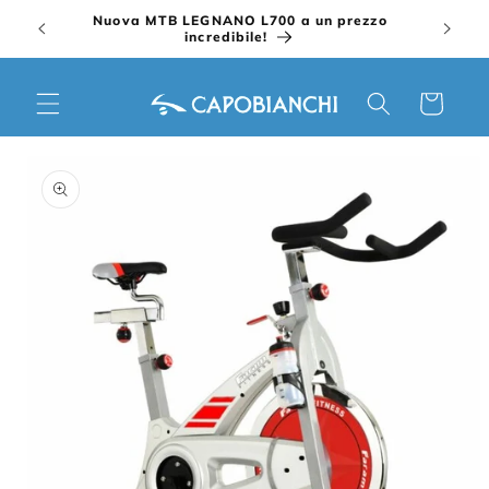
Vai
Nuova MTB LEGNANO L700 a un prezzo
direttamente
incredibile!
ai contenuti
Carrello
Passa alle
informazioni
sul prodotto