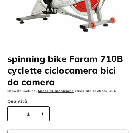
Apri
contenuti
spinning bike Faram 710B
multimediali
1
in
cyclette ciclocamera bici
finestra
modale
da camera
Imposte incluse.
Spese di spedizione
calcolate al check-out.
Quantità
Diminuisci
Aumenta
quantità
quantità
per
per