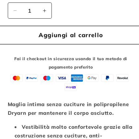
Diminuisci
Aumenta
quantità
quantità
per
per
SPECIALIZED
SPECIALIZED
Aggiungi al carrello
MAGLIA
MAGLIA
INTIMA
INTIMA
DONNA
DONNA
Fai il checkout in sicurezza usando il tuo metodo di
MANICA
MANICA
pagamento preferito
CORTA
CORTA
SEAMLESS
SEAMLESS
PRO
PRO
Maglia intima senza cuciture in polipropilene
Dryarn per mantenere il corpo asciutto.
Vestibilità molto confortevole grazie alla
costruzione senza cuciture, anti-