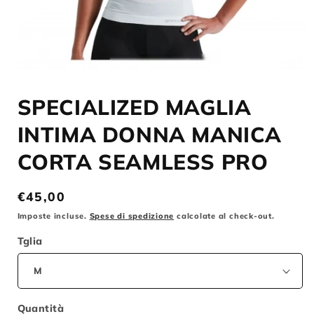
Apri
contenuti
SPECIALIZED MAGLIA
multimediali
1
in
INTIMA DONNA MANICA
finestra
modale
CORTA SEAMLESS PRO
Prezzo
€45,00
di
Imposte incluse.
Spese di spedizione
calcolate al check-out.
listino
Tglia
Quantità