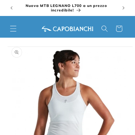
Vai
Nuova MTB LEGNANO L700 a un prezzo
direttamente
incredibile!
ai contenuti
Carrello
Passa alle
informazioni
sul prodotto