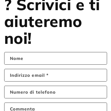
? Scrivici e ti
aiuteremo
noi!
Nome
Indirizzo email
*
Numero di telefono
Commenta