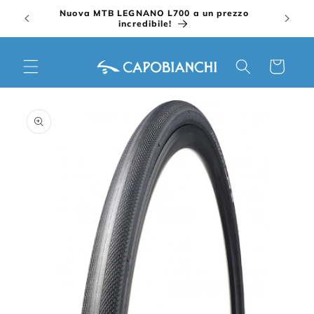
Vai
Nuova MTB LEGNANO L700 a un prezzo
direttamente
incredibile!
ai contenuti
Carrello
Passa alle
informazioni
sul prodotto