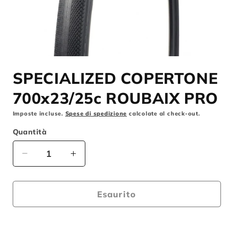
Apri
contenuti
SPECIALIZED COPERTONE
multimediali
1
in
700x23/25c ROUBAIX PRO
finestra
modale
Imposte incluse.
Spese di spedizione
calcolate al check-out.
Quantità
Diminuisci
Aumenta
quantità
quantità
per
per
SPECIALIZED
SPECIALIZED
Esaurito
COPERTONE
COPERTONE
700x23/25c
700x23/25c
ROUBAIX
ROUBAIX