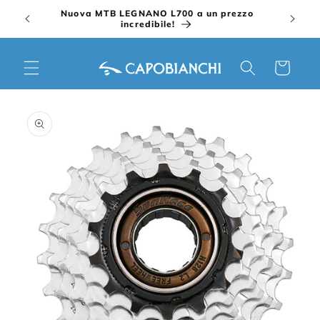
Vai
Nuova MTB LEGNANO L700 a un prezzo
direttamente
incredibile!
ai contenuti
Carrello
Passa alle
informazioni
sul prodotto