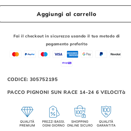
quantità
quantità
per
per
Aggiungi al carrello
RUOTA
RUOTA
LIBERA
LIBERA
BICI
BICI
SUNRACE
SUNRACE
Fai il checkout in sicurezza usando il tuo metodo di
6V
6V
pagamento preferito
14X24
14X24
SILVER
SILVER
CODICE: 305752195
PACCO PIGNONI SUN RACE 14-24 6 VELOCITà