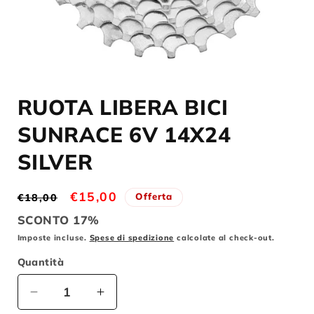
Apri
contenuti
RUOTA LIBERA BICI
multimediali
1
in
SUNRACE 6V 14X24
finestra
modale
SILVER
Prezzo
Prezzo
€15,00
Offerta
€18,00
di
scontato
SCONTO 17%
listino
Imposte incluse.
Spese di spedizione
calcolate al check-out.
Quantità
Diminuisci
Aumenta