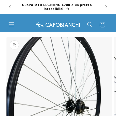
Vai
Nuova MTB LEGNANO L700 a un prezzo
direttamente
incredibile!
ai contenuti
Carrello
Passa alle
informazioni
sul prodotto