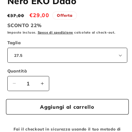
Nero EKO Dado
Prezzo
Prezzo
€29,00
Offerta
€37,00
di
scontato
SCONTO 22%
listino
Imposte incluse.
Spese di spedizione
calcolate al check-out.
Taglia
Quantità
Diminuisci
Aumenta
quantità
quantità
per
per
Ruota
Ruota
Aggiungi al carrello
Anteriore
Anteriore
MTB
MTB
Disk
Disk
Fai il checkout in sicurezza usando il tuo metodo di