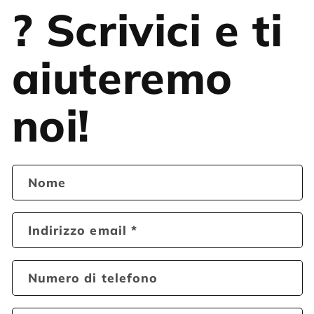
? Scrivici e ti
aiuteremo
noi!
Nome
Indirizzo email
*
Numero di telefono