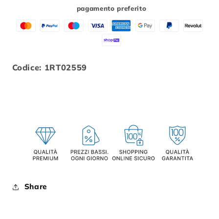
Nero
Nero
pagamento preferito
EKO
EKO
Dado
Dado
Codice: 1RT02559
Share