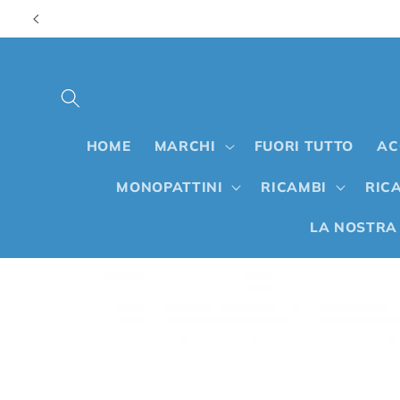
Vai
direttamente
ai contenuti
HOME
MARCHI
FUORI TUTTO
AC
MONOPATTINI
RICAMBI
RICA
LA NOSTRA
Passa alle
informazioni
sul prodotto