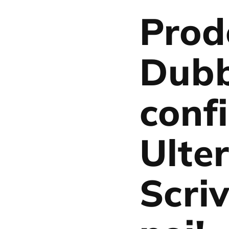
Prod
Dubb
conf
Ulter
Scriv