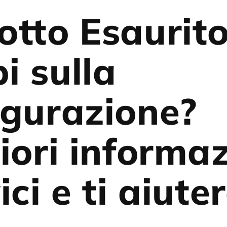
otto Esaurit
i sulla
igurazione?
iori informaz
ici e ti aiut