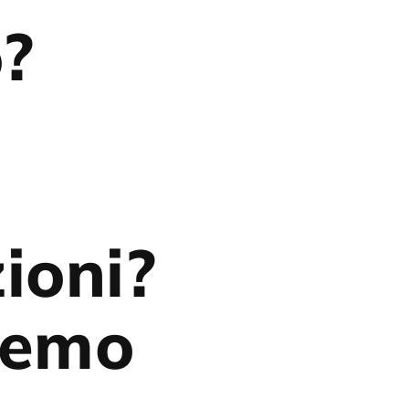
o?
ioni?
eremo