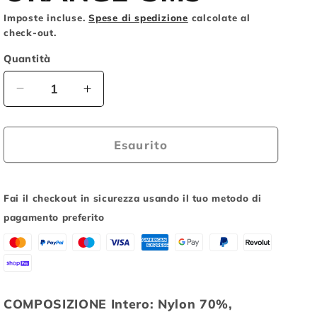
o
Imposte incluse.
Spese di spedizione
calcolate al
check-out.
g
r
Quantità
a
Diminuisci
Aumenta
f
quantità
quantità
i
per
per
OCCHIALI
OCCHIALI
Esaurito
c
BRIKO
BRIKO
a
ANTARES
ANTARES
FLAME
FLAME
Fai il checkout in sicurezza usando il tuo metodo di
ORANGE-
ORANGE-
pagamento preferito
SM3
SM3
COMPOSIZIONE Intero: Nylon 70%,