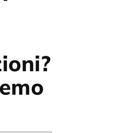
ioni?
eremo