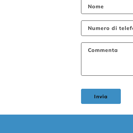
Nome
Numero di tele
Commenta
Invia