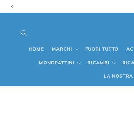
Vai
direttamente
ai contenuti
HOME
MARCHI
FUORI TUTTO
AC
MONOPATTINI
RICAMBI
RICA
LA NOSTRA
Passa alle
informazioni
sul prodotto