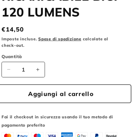
o
120 LUMENS
g
r
Prezzo
€14,50
a
di
Imposte incluse.
Spese di spedizione
calcolate al
f
listino
check-out.
i
Quantità
c
Diminuisci
Aumenta
a
quantità
quantità
per
per
MVTEK
MVTEK
Aggiungi al carrello
FANALINO
FANALINO
ANTERIORE
ANTERIORE
RICARICABILE
RICARICABILE
Fai il checkout in sicurezza usando il tuo metodo di
BICI
BICI
pagamento preferito
120
120
LUMENS
LUMENS