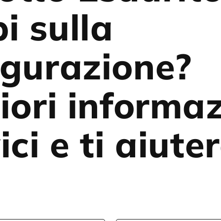
i sulla
igurazione?
iori informaz
ici e ti aiut