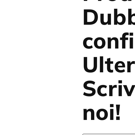
Dubb
conf
Ulter
Scriv
noi!