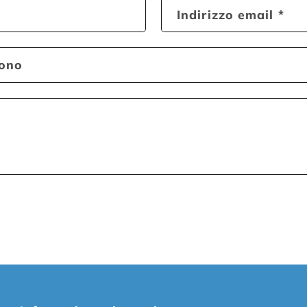
Indirizzo email
*
fono