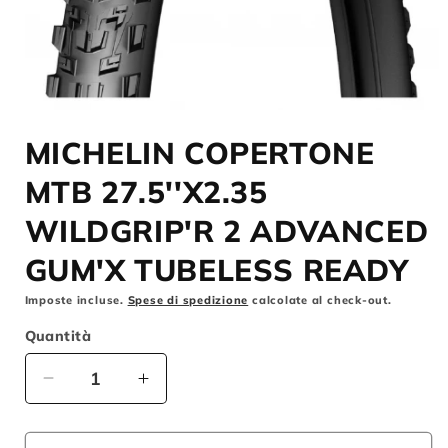
Apri
contenuti
MICHELIN COPERTONE
multimediali
1
in
MTB 27.5''X2.35
finestra
modale
WILDGRIP'R 2 ADVANCED
GUM'X TUBELESS READY
Imposte incluse.
Spese di spedizione
calcolate al check-out.
Quantità
Diminuisci
Aumenta
quantità
quantità
per
per