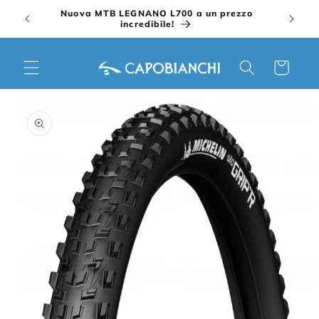
Vai
Nuova MTB LEGNANO L700 a un prezzo
direttamente
incredibile!
ai contenuti
Carrello
Passa alle
informazioni
sul prodotto