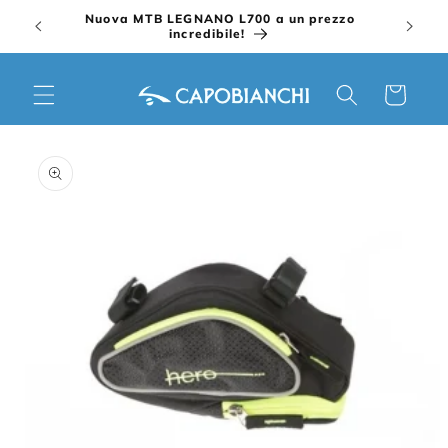
Vai
Nuova MTB LEGNANO L700 a un prezzo
direttamente
incredibile!
ai contenuti
Carrello
Passa alle
informazioni
sul prodotto