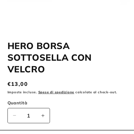
Apri
contenuti
HERO BORSA
multimediali
1
in
SOTTOSELLA CON
finestra
modale
VELCRO
Prezzo
€13,00
di
Imposte incluse.
Spese di spedizione
calcolate al check-out.
listino
Quantità
Diminuisci
Aumenta
quantità
quantità
per
per