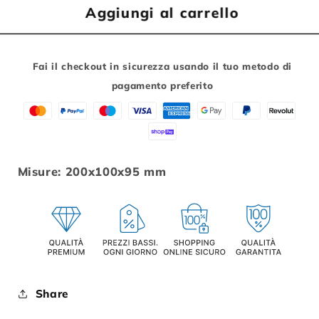
HERO
HERO
Aggiungi al carrello
BORSA
BORSA
SOTTOSELLA
SOTTOSELLA
CON
CON
Fai il checkout in sicurezza usando il tuo metodo di
VELCRO
VELCRO
pagamento preferito
Misure: 200x100x95 mm
Share