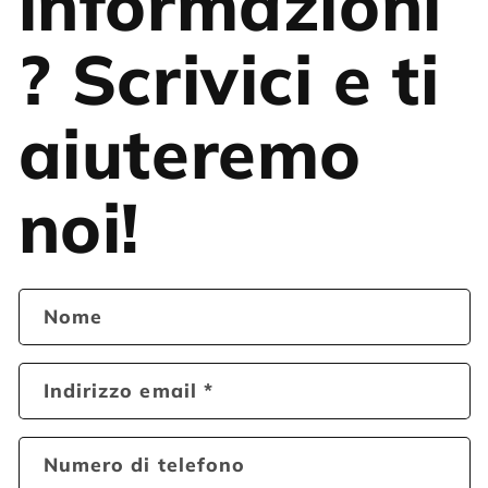
informazioni
? Scrivici e ti
aiuteremo
noi!
Nome
Indirizzo email
*
Numero di telefono