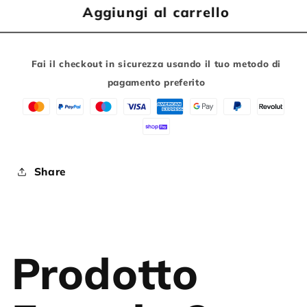
Aggiungi al carrello
EXUSTAR
EXUSTAR
PEDALI
PEDALI
IN
IN
ALLUMINIO
ALLUMINIO
Fai il checkout in sicurezza usando il tuo metodo di
FLAT
FLAT
pagamento preferito
COLORE
COLORE
NERO
NERO
Share
Prodotto