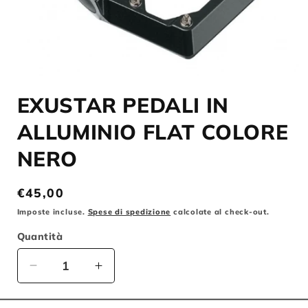
Apri
contenuti
EXUSTAR PEDALI IN
multimediali
1
in
ALLUMINIO FLAT COLORE
finestra
modale
NERO
Prezzo
€45,00
di
Imposte incluse.
Spese di spedizione
calcolate al check-out.
listino
Quantità
Diminuisci
Aumenta
quantità
quantità
per
per