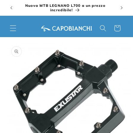
Vai
Nuova MTB LEGNANO L700 a un prezzo
direttamente
incredibile!
ai contenuti
Carrello
Passa alle
informazioni
sul prodotto