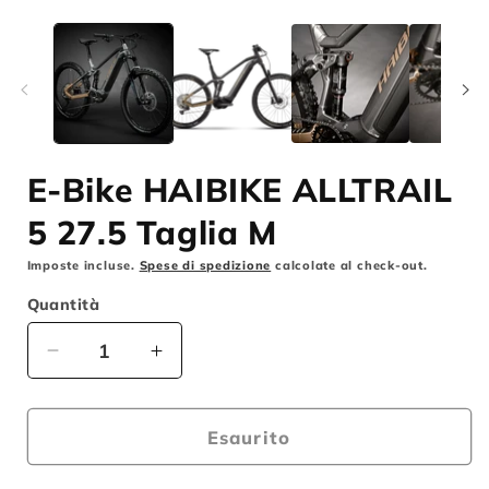
m
Apri
2
contenuti
i
multimediali
f
1
m
in
finestra
modale
E-Bike HAIBIKE ALLTRAIL
5 27.5 Taglia M
Imposte incluse.
Spese di spedizione
calcolate al check-out.
Quantità
Diminuisci
Aumenta
quantità
quantità
per
per
E-
E-
Esaurito
Bike
Bike
HAIBIKE
HAIBIKE