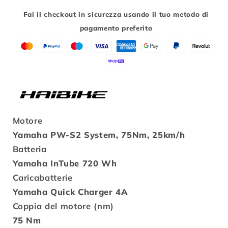
ALLTRAIL
ALLTRAIL
Fai il checkout in sicurezza usando il tuo metodo di
5
5
pagamento preferito
27.5
27.5
Taglia
Taglia
M
M
Motore
Yamaha PW-S2 System, 75Nm, 25km/h
Batteria
Yamaha InTube 720 Wh
Caricabatterie
Yamaha Quick Charger 4A
Coppia del motore (nm)
75 Nm