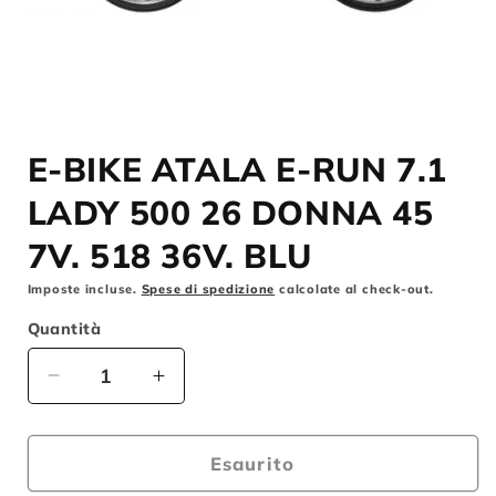
Apri
contenuti
E-BIKE ATALA E-RUN 7.1
multimediali
1
in
LADY 500 26 DONNA 45
finestra
modale
7V. 518 36V. BLU
Imposte incluse.
Spese di spedizione
calcolate al check-out.
Quantità
Diminuisci
Aumenta
quantità
quantità
per
per
E-
E-
Esaurito
BIKE
BIKE