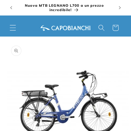
Vai
Nuova MTB LEGNANO L700 a un prezzo
direttamente
incredibile!
ai contenuti
Carrello
Passa alle
informazioni
sul prodotto