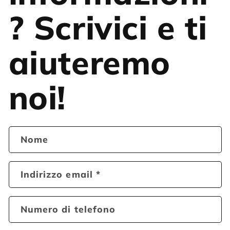
? Scrivici e ti
aiuteremo
noi!
Nome
Indirizzo email
*
Numero di telefono