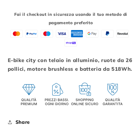
ATALA
ATALA
E-
E-
Fai il checkout in sicurezza usando il tuo metodo di
RUN
RUN
pagamento preferito
7.1
7.1
LADY
LADY
500
500
26
26
DONNA
DONNA
E-bike city con telaio in alluminio, ruote da 26
45
45
pollici, motore brushless e batteria da 518Wh.
7V.
7V.
518
518
36V.
36V.
BLU
BLU
Share