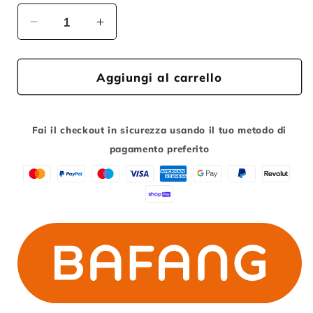
Diminuisci
Aumenta
quantità
quantità
per
per
Display
Display
Aggiungi al carrello
Led
Led
200
200
Bafang
Bafang
Fai il checkout in sicurezza usando il tuo metodo di
pagamento preferito