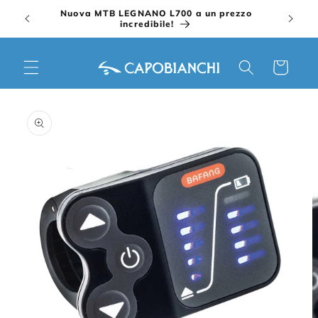
Vai
Nuova MTB LEGNANO L700 a un prezzo
direttamente
incredibile!
ai contenuti
Carrello
Passa alle
informazioni
sul prodotto
A
c
m
2
i
f
m