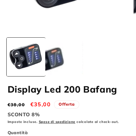
Apri
contenuti
multimediali
1
in
finestra
modale
Display Led 200 Bafang
Prezzo
Prezzo
€35,00
Offerta
€38,00
di
scontato
SCONTO 8%
listino
Imposte incluse.
Spese di spedizione
calcolate al check-out.
Quantità