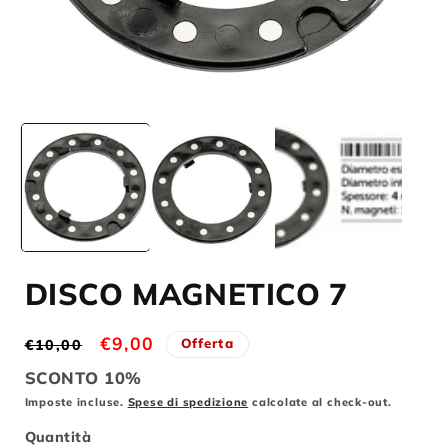
A
Apri
c
contenuti
m
multimediali
2
1
i
in
f
finestra
m
modale
DISCO MAGNETICO 7
Prezzo
Prezzo
€9,00
Offerta
€10,00
di
scontato
SCONTO 10%
listino
Imposte incluse.
Spese di spedizione
calcolate al check-out.
Quantità