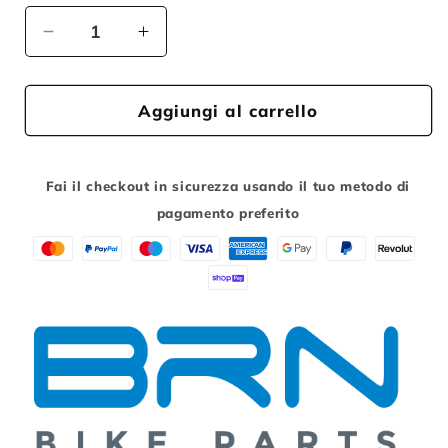
Diminuisci
Aumenta
quantità
quantità
per
per
Aggiungi al carrello
DISCO
DISCO
MAGNETICO
MAGNETICO
7
7
Fai il checkout in sicurezza usando il tuo metodo di
pagamento preferito