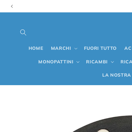
Vai
direttamente
ai contenuti
HOME
MARCHI
FUORI TUTTO
AC
MONOPATTINI
RICAMBI
RICA
LA NOSTRA
Passa alle
informazioni
sul prodotto