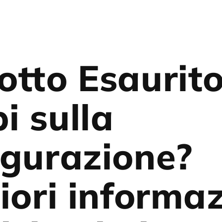
otto Esaurit
i sulla
igurazione?
iori informaz