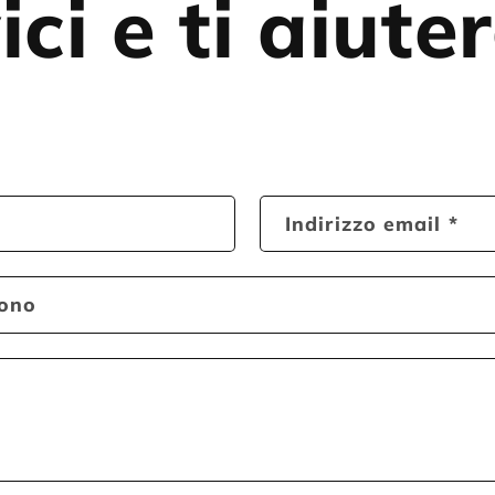
ici e ti aiut
Indirizzo email
*
fono