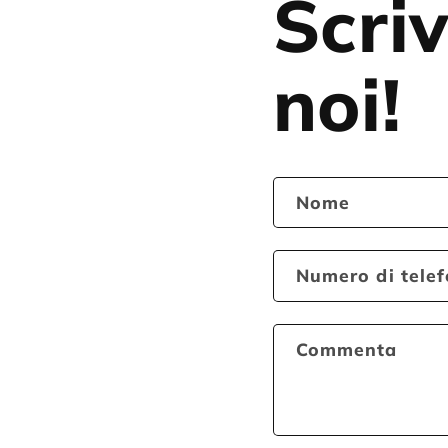
Scriv
noi!
Nome
Numero di tele
Commenta