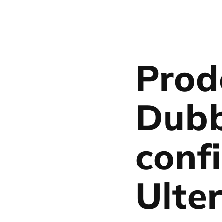
Prod
Dubb
conf
Ulter