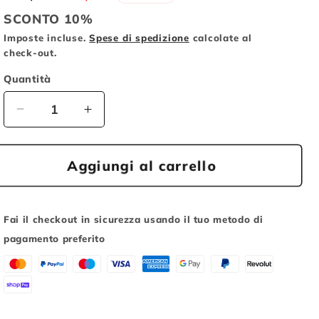
di
scontato
o
SCONTO 10%
listino
g
Imposte incluse.
Spese di spedizione
calcolate al
check-out.
r
Quantità
a
f
Diminuisci
Aumenta
i
quantità
quantità
c
per
per
DISCO
DISCO
Aggiungi al carrello
a
MAGNETICO
MAGNETICO
6
6
Fai il checkout in sicurezza usando il tuo metodo di
pagamento preferito