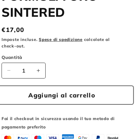
o
SINTERED
g
r
Prezzo
€17,00
a
di
Imposte incluse.
Spese di spedizione
calcolate al
f
listino
check-out.
i
Quantità
c
Diminuisci
Aumenta
a
quantità
quantità
per
per
CUBE
CUBE
Aggiungi al carrello
PASTIGLIE
PASTIGLIE
FRENI
FRENI
DISCO
DISCO
Fai il checkout in sicurezza usando il tuo metodo di
FORMULA
FORMULA
pagamento preferito
ORO
ORO
SINTERED
SINTERED