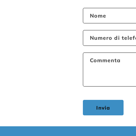
Nome
Numero di tele
Commenta
Invia