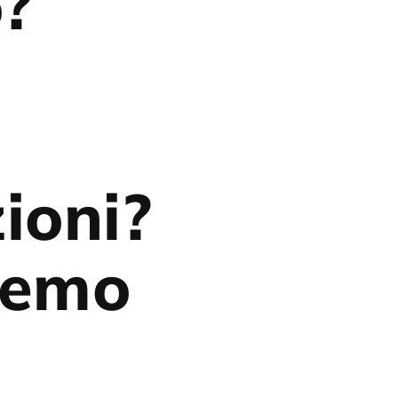
o?
ioni?
eremo