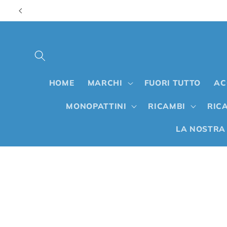
Vai
direttamente
ai contenuti
HOME
MARCHI
FUORI TUTTO
AC
MONOPATTINI
RICAMBI
RICA
LA NOSTRA
Passa alle
informazioni
sul prodotto