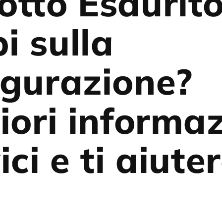
otto Esaurit
i sulla
igurazione?
iori informaz
ici e ti aiut