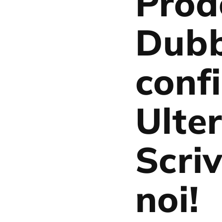
Prod
Dubb
conf
Ulter
Scriv
noi!