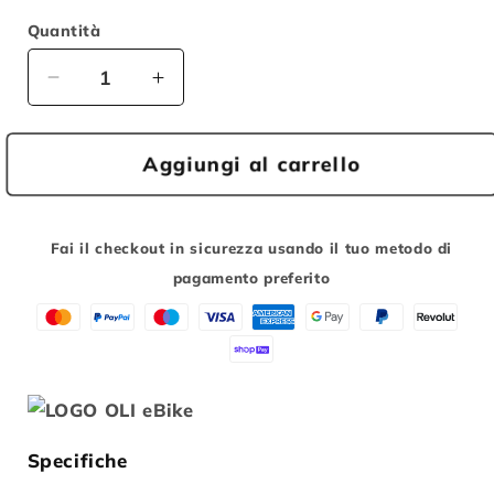
Quantità
Diminuisci
Aumenta
quantità
quantità
per
per
Aggiungi al carrello
Cavo
Cavo
Prolunga
Prolunga
Display
Display
LCD
LCD
Fai il checkout in sicurezza usando il tuo metodo di
OLI
OLI
pagamento preferito
Specifiche