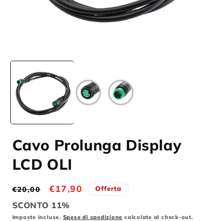
Apri
A
contenuti
c
multimediali
m
1
2
in
i
finestra
f
modale
m
Cavo Prolunga Display
LCD OLI
Prezzo
Prezzo
€17,90
Offerta
€20,00
di
scontato
SCONTO 11%
listino
Imposte incluse.
Spese di spedizione
calcolate al check-out.