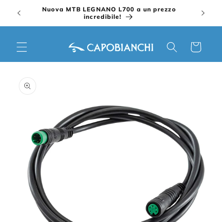
Vai
Nuova MTB LEGNANO L700 a un prezzo
direttamente
incredibile!
ai contenuti
Carrello
Passa alle
informazioni
sul prodotto