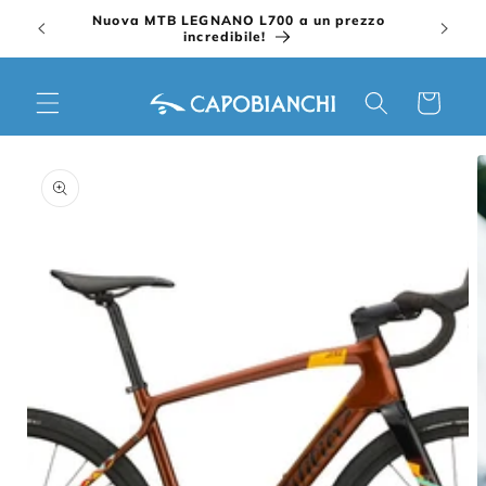
Vai
Nuova MTB LEGNANO L700 a un prezzo
direttamente
incredibile!
ai contenuti
Carrello
Passa alle
informazioni
sul prodotto
Apri
contenuti