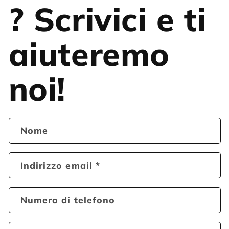
? Scrivici e ti
aiuteremo
noi!
Nome
Indirizzo email
*
Numero di telefono