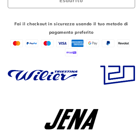
Esaurito
Wilier
Wilier
JENA
JENA
GRX
GRX
Fai il checkout in sicurezza usando il tuo metodo di
2X11
2X11
pagamento preferito
MICHE
MICHE
CONTACT
CONTACT