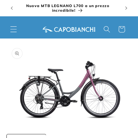
Vai
Nuova MTB LEGNANO L700 a un prezzo
direttamente
incredibile!
ai contenuti
Carrello
Passa alle
informazioni
sul prodotto
Apri
A
contenuti
c