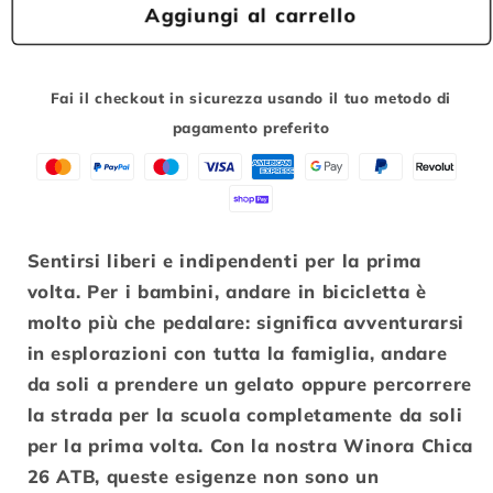
Bici
Bici
Aggiungi al carrello
WINORA
WINORA
Chica
Chica
26&quot;
26&quot;
Fai il checkout in sicurezza usando il tuo metodo di
21v
21v
pagamento preferito
Sentirsi liberi e indipendenti per la prima
volta. Per i bambini, andare in bicicletta è
molto più che pedalare: significa avventurarsi
in esplorazioni con tutta la famiglia, andare
da soli a prendere un gelato oppure percorrere
la strada per la scuola completamente da soli
per la prima volta. Con la nostra Winora Chica
26 ATB, queste esigenze non sono un