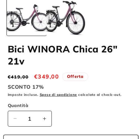
multimediali
m
1
2
in
i
finestra
f
modale
m
Bici WINORA Chica 26"
21v
Prezzo
Prezzo
€349,00
Offerta
€419,00
di
scontato
SCONTO 17%
listino
Imposte incluse.
Spese di spedizione
calcolate al check-out.
Quantità
Diminuisci
Aumenta
quantità
quantità
per
per