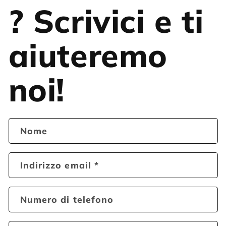
? Scrivici e ti
aiuteremo
noi!
Nome
Indirizzo email
*
Numero di telefono