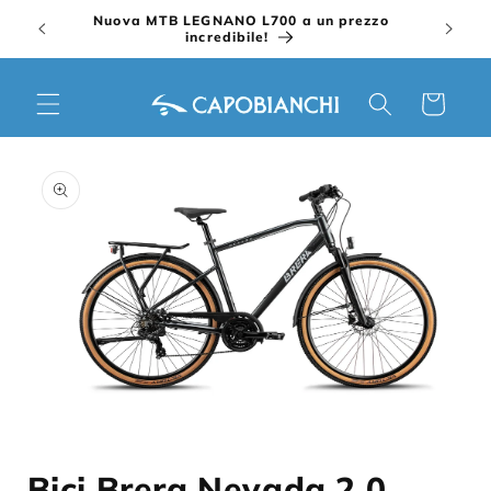
Vai
Nuova MTB LEGNANO L700 a un prezzo
direttamente
incredibile!
ai contenuti
Carrello
Passa alle
informazioni
sul prodotto
Apri
contenuti
Bici Brera Nevada 2.0
multimediali