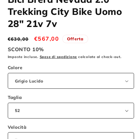
1
in
Trekking City Bike Uomo
finestra
modale
28" 21v 7v
Prezzo
Prezzo
€567,00
Offerta
€630,00
di
scontato
SCONTO 10%
listino
Imposte incluse.
Spese di spedizione
calcolate al check-out.
Colore
Taglia
Velocità