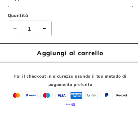
Quantità
Diminuisci
Aumenta
quantità
quantità
per
per
Aggiungi al carrello
Bici
Bici
Brera
Brera
Connery
Connery
Uomo
Uomo
Fai il checkout in sicurezza usando il tuo metodo di
Trekking
Trekking
pagamento preferito
City
City
Bike
Bike
Uomo
Uomo
28&quot;
28&quot;
21v
21v
7v
7v