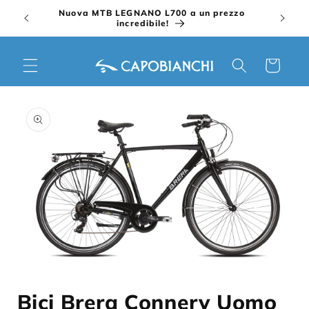
Vai
Nuova MTB LEGNANO L700 a un prezzo
direttamente
incredibile!
ai contenuti
Carrello
Passa alle
informazioni
sul prodotto
Apri
contenuti
Bici Brera Connery Uomo
multimediali
1