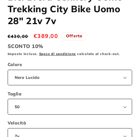
in
Trekking City Bike Uomo
finestra
modale
28" 21v 7v
Prezzo
Prezzo
€389,00
Offerta
€430,00
di
scontato
SCONTO 10%
listino
Imposte incluse.
Spese di spedizione
calcolate al check-out.
Colore
Taglia
Velocità