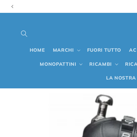
Vai
direttamente
ai contenuti
HOME
MARCHI
FUORI TUTTO
AC
MONOPATTINI
RICAMBI
RICA
LA NOSTRA
Passa alle
informazioni
sul prodotto