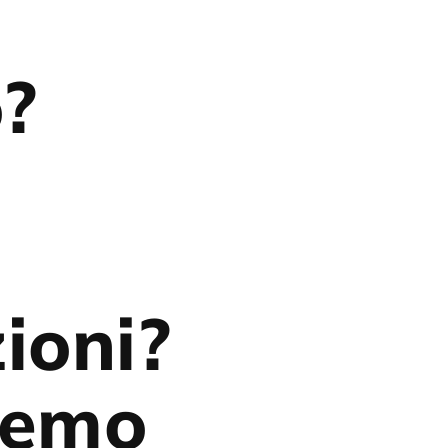
o?
ioni?
eremo