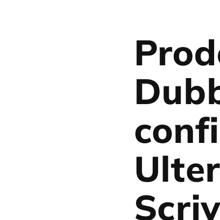
Prod
Dubb
conf
Ulter
Scriv