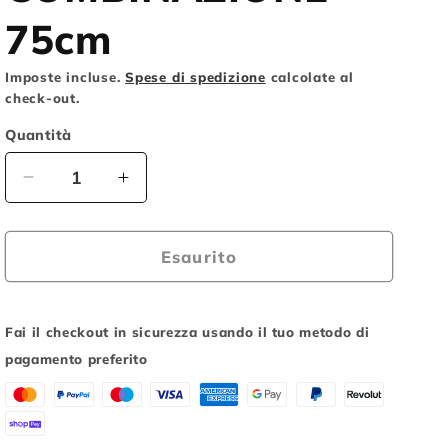
o
75cm
g
Imposte incluse.
Spese di spedizione
calcolate al
r
check-out.
a
Quantità
f
i
Diminuisci
Aumenta
c
quantità
quantità
per
per
a
AXA
AXA
Esaurito
ROLL
ROLL
CAVO
CAVO
ANTIFURTO
ANTIFURTO
Fai il checkout in sicurezza usando il tuo metodo di
A
A
pagamento preferito
COMBINAZIONE
COMBINAZIONE
75cm
75cm