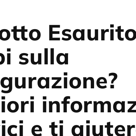
otto Esaurit
i sulla
igurazione?
iori informaz
ici e ti aiut