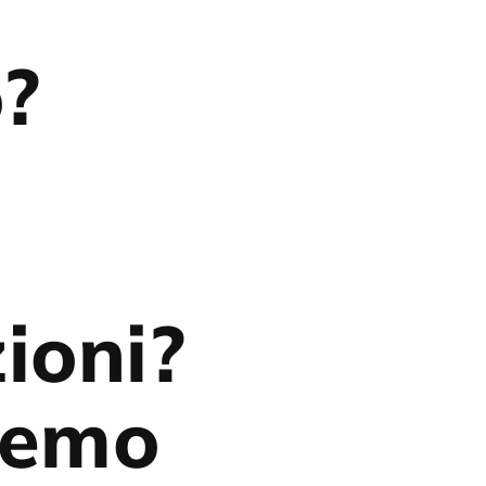
o?
ioni?
eremo