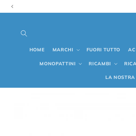
Vai
direttamente
ai contenuti
HOME
MARCHI
FUORI TUTTO
AC
MONOPATTINI
RICAMBI
RICA
LA NOSTRA
Passa alle
informazioni
sul prodotto