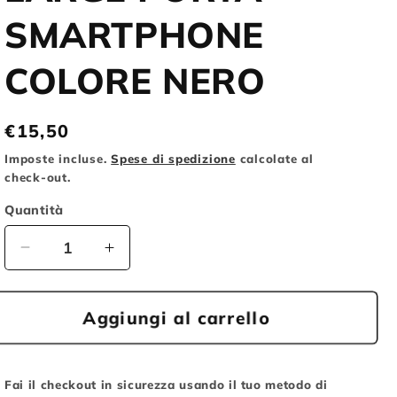
o
SMARTPHONE
g
COLORE NERO
r
a
Prezzo
€15,50
f
di
i
Imposte incluse.
Spese di spedizione
calcolate al
listino
check-out.
c
Quantità
a
Diminuisci
Aumenta
quantità
quantità
per
per
BRN
BRN
Aggiungi al carrello
BORSETTA
BORSETTA
AL
AL
MANUBRIO
MANUBRIO
Fai il checkout in sicurezza usando il tuo metodo di