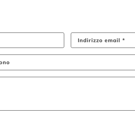
Indirizzo email
*
fono