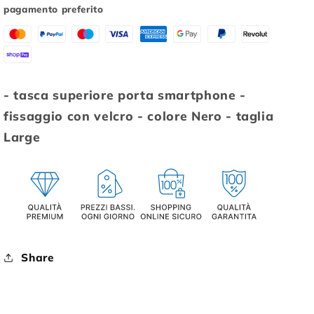
SMART
SMART
pagamento preferito
LARGE
LARGE
PORTA
PORTA
SMARTPHONE
SMARTPHONE
COLORE
COLORE
NERO
NERO
- tasca superiore porta smartphone -
fissaggio con velcro - colore Nero - taglia
Large
Share