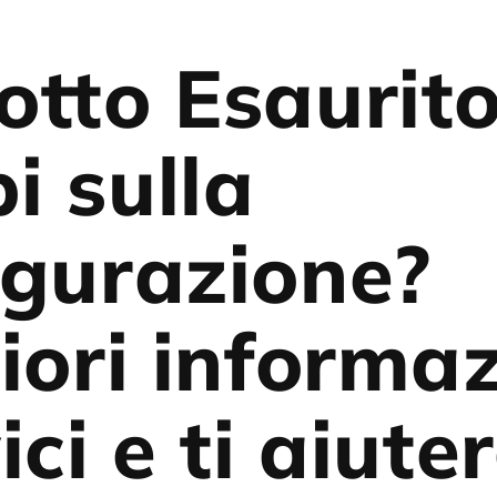
otto Esaurit
i sulla
igurazione?
iori informaz
ici e ti aiut