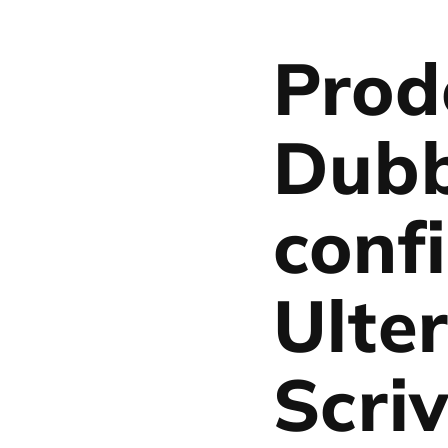
Prod
Dubb
conf
Ulter
Scriv