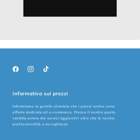
Facebook
Instagram
TikTok
Informativa sui prezzi
Informiamo la gentile clientela che i prezzi online sono
offerte dedicate all e-commerce. Presso il nostro punto
vendita avrete dei servizi aggiuntivi oltre che la nostra
professionalità e accoglienza.